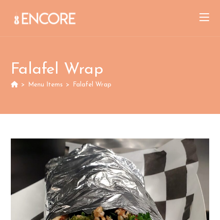
Skip
to
content
Falafel Wrap
>
Menu Items
>
Falafel Wrap